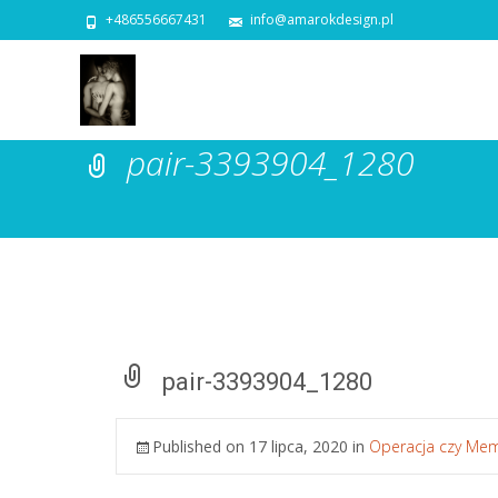
+486556667431
info@amarokdesign.pl
pair-3393904_1280
pair-3393904_1280
Published on
17 lipca, 2020
in
Operacja czy Me