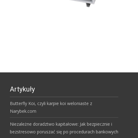
Artykuły
Butterfly Koi, czyli karpie koi weloniaste z
Narybek.com
Niezależne doradztwo kapitałowe: Jak bezpiecznie i
bezstresowo poruszać się po procedurach bankowych