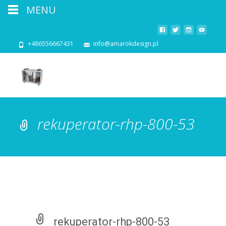
MENU
+486556667431
info@amarokdesign.pl
rekuperator-rhp-800-53
rekuperator-rhp-800-53