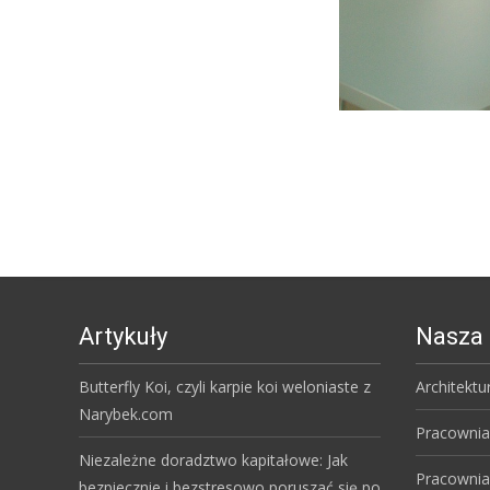
Artykuły
Nasza 
Butterfly Koi, czyli karpie koi weloniaste z
Architektu
Narybek.com
Pracownia
Niezależne doradztwo kapitałowe: Jak
Pracownia
bezpiecznie i bezstresowo poruszać się po