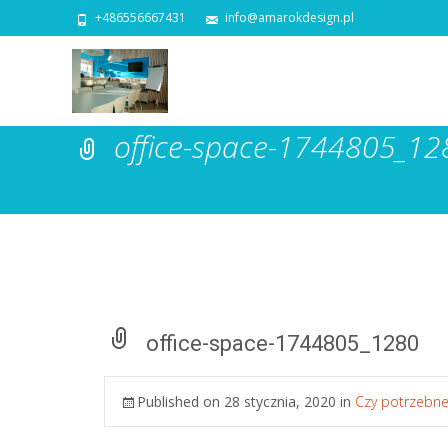
+486556667431
info@amarokdesign.pl
office-space-1744805_12
office-space-1744805_1280
Published on
28 stycznia, 2020
in
Czy potrzebne