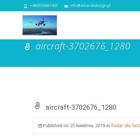
+486556667431
info@amarokdesign.pl
aircraft-3702676_1280
aircraft-3702676_1280
Published on
25 kwietnia, 2019
in
Radar dla fan