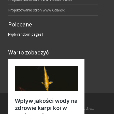
Projektowanie stron www Gdańsk
Polecane
[wpb-random-pages]
Warto zobaczyć
Copyright © Amaro Design
Powered by WordPress
, Theme
i-design
by TemplatesNext.